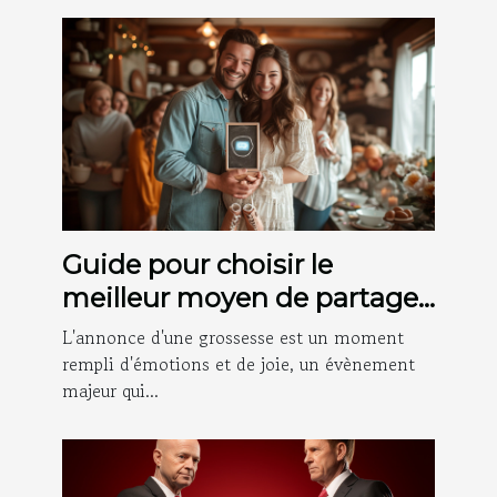
Guide pour choisir le
meilleur moyen de partager
les nouvelles de votre
L'annonce d'une grossesse est un moment
grossesse avec votre famille
rempli d'émotions et de joie, un évènement
majeur qui...
et vos amis