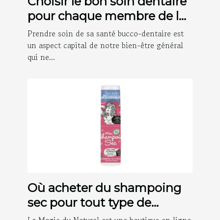
Choisir le bon soin dentaire
pour chaque membre de la
famille
Prendre soin de sa santé bucco-dentaire est
un aspect capital de notre bien-être général
qui ne...
Où acheter du shampoing
sec pour tout type de
cheveux ?