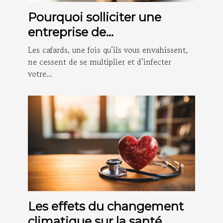
Pourquoi solliciter une
entreprise de
désinsectisation des cafards
Les cafards, une fois qu’ils vous envahissent,
à Nice ?
ne cessent de se multiplier et d’infecter
votre...
Les effets du changement
climatique sur la santé