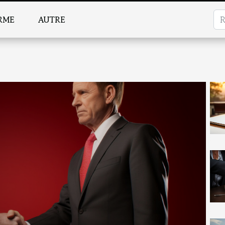
RME
AUTRE