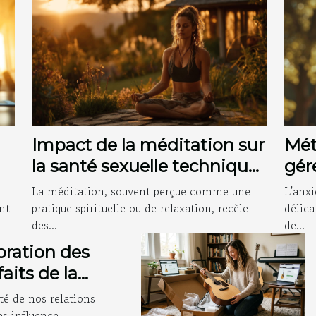
Impact de la méditation sur
Mét
la santé sexuelle techniques
gér
pour un bien-être global
per
La méditation, souvent perçue comme une
L'anxi
nt
pratique spirituelle ou de relaxation, recèle
délica
des...
de...
oration des
aits de la
apie
té de nos relations
tionnelle Imago
es influence