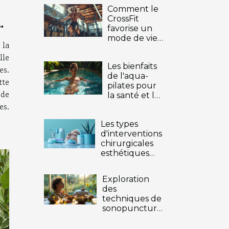
Comment le
fonction de
CrossFit
votre style de
ur
favorise un
vie
mode de vie
 la
sain et actif
lle
Les bienfaits
es.
de l'aqua-
tte
pilates pour
 de
la santé et le
es.
bien-être
Les types
d'interventions
chirurgicales
esthétiques
populaires et
leurs
Exploration
avantages
des
techniques de
sonopuncture
et leur
intégration