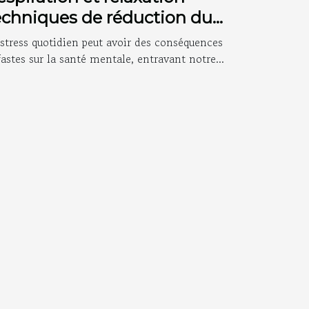
echniques de réduction du
tress pour améliorer la santé
 stress quotidien peut avoir des conséquences
entale
astes sur la santé mentale, entravant notre...