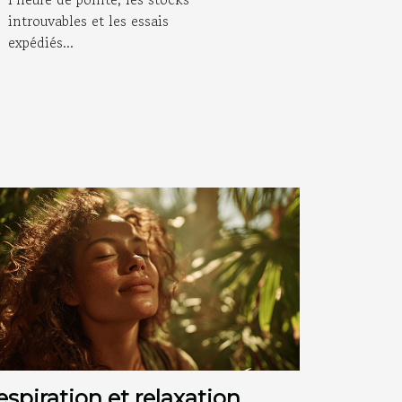
introuvables et les essais
donne
expédiés...
espiration et relaxation