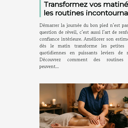
Transformez vos matiné
les routines incontourna
pour améliorer son est
Démarrer la journée du bon pied n’est pa
de soi
question de réveil, c’est aussi l’art de renf
confiance intérieure. Améliorer son estim
dès le matin transforme les petites 
quotidiennes en puissants leviers de ré
Découvrez comment des routines c
peuvent...