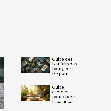
Guide des
bienfaits des
bourgeons
bio pour
votre bien-
être
Guide
quotidien
complet
pour choisir
la balance
connectée
idéale en