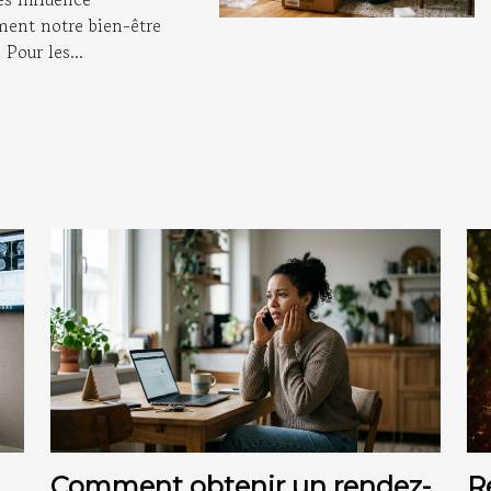
ent notre bien-être
 les couples
 Pour les...
Comment obtenir un rendez-
R