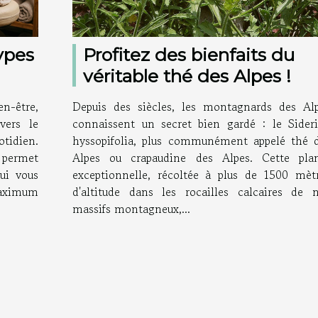
types
Profitez des bienfaits du
véritable thé des Alpes !
n-être,
Depuis des siècles, les montagnards des Al
vers le
connaissent un secret bien gardé : le Sideri
otidien.
hyssopifolia, plus communément appelé thé 
s permet
Alpes ou crapaudine des Alpes. Cette pla
ui vous
exceptionnelle, récoltée à plus de 1500 mèt
maximum
d'altitude dans les rocailles calcaires de 
massifs montagneux,...