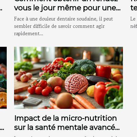
vous le jour même pour une
t
urgence dentaire ?
s
Face à une douleur dentaire soudaine, il peut
Le
m
sembler difficile de savoir comment agir
néf
rapidement...
Impact de la micro-nutrition
sur la santé mentale avancées
et conseils pratiques