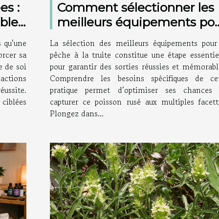
es :
Comment sélectionner les
bles
meilleurs équipements po
ime
la pêche à la truite ?
s qu’une
La sélection des meilleurs équipements pour
orcer sa
pêche à la truite constitue une étape essentie
e de soi
pour garantir des sorties réussies et mémorabl
actions
Comprendre les besoins spécifiques de ce
ussite.
pratique permet d’optimiser ses chances
iblées
capturer ce poisson rusé aux multiples facett
Plongez dans...