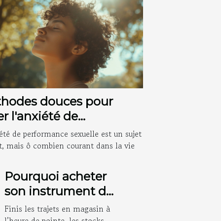
hodes douces pour
er l'anxiété de
formance sexuelle
été de performance sexuelle est un sujet
t, mais ô combien courant dans la vie
Pourquoi acheter
son instrument de
musique en ligne
Finis les trajets en magasin à
change vraiment la
l’heure de pointe, les stocks