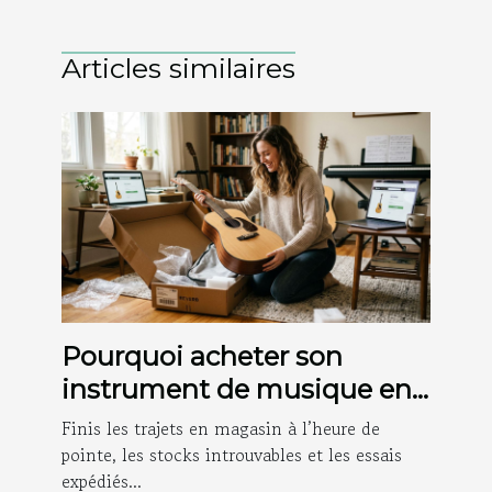
Articles similaires
Pourquoi acheter son
instrument de musique en
ligne change vraiment la
Finis les trajets en magasin à l’heure de
donne
pointe, les stocks introuvables et les essais
expédiés...