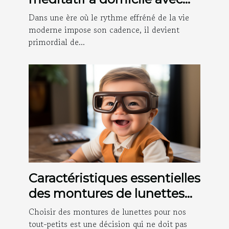
des objets décoratifs
Dans une ère où le rythme effréné de la vie
moderne impose son cadence, il devient
primordial de...
Caractéristiques essentielles
des montures de lunettes
pour assurer le confort des
Choisir des montures de lunettes pour nos
bébés
tout-petits est une décision qui ne doit pas