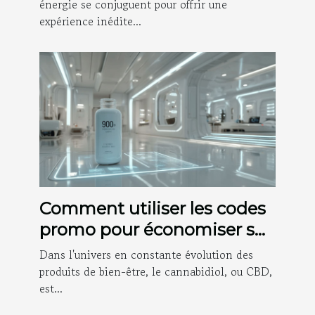
énergie se conjuguent pour offrir une
expérience inédite...
Comment utiliser les codes
promo pour économiser sur
les produits CBD en 2025
Dans l'univers en constante évolution des
produits de bien-être, le cannabidiol, ou CBD,
est...