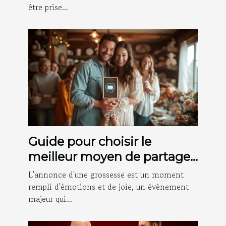
être prise...
Guide pour choisir le
meilleur moyen de partager
les nouvelles de votre
L'annonce d'une grossesse est un moment
grossesse avec votre famille
rempli d'émotions et de joie, un évènement
majeur qui...
et vos amis