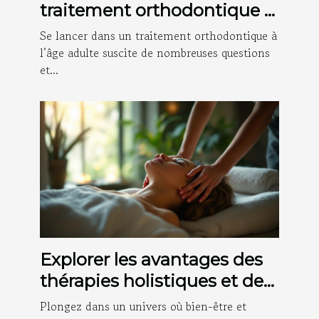
traitement orthodontique à
l'âge adulte ?
Se lancer dans un traitement orthodontique à
l’âge adulte suscite de nombreuses questions
et...
Explorer les avantages des
thérapies holistiques et des
massages énergétiques
Plongez dans un univers où bien-être et