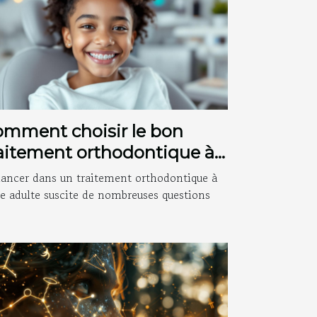
mment choisir le bon
aitement orthodontique à
âge adulte ?
lancer dans un traitement orthodontique à
ge adulte suscite de nombreuses questions