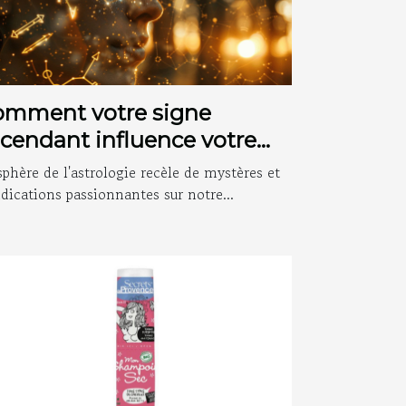
omment votre signe
cendant influence votre
rsonnalité et apparition
sphère de l'astrologie recèle de mystères et
ciale
ndications passionnantes sur notre...