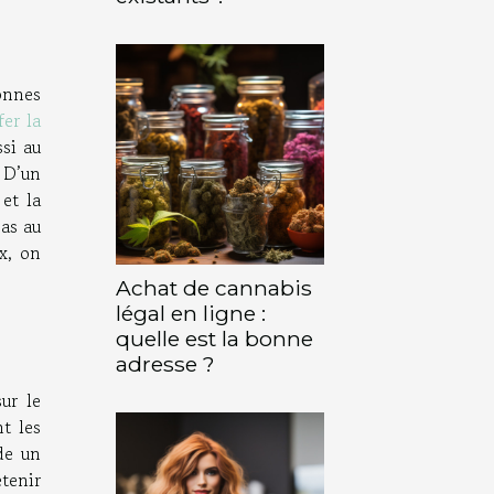
onnes
fer la
ssi au
. D’un
et la
pas au
x, on
Achat de cannabis
légal en ligne :
quelle est la bonne
adresse ?
ur le
t les
ède un
etenir