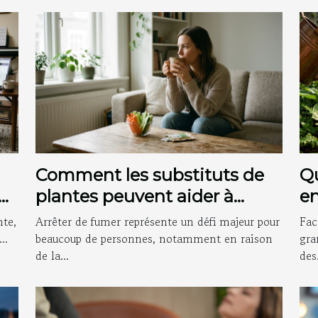
Comment les substituts de
Q
plantes peuvent aider à
e
arrêter de fumer ?
co
nte,
Arrêter de fumer représente un défi majeur pour
Fac
..
beaucoup de personnes, notamment en raison
gra
de la...
des.