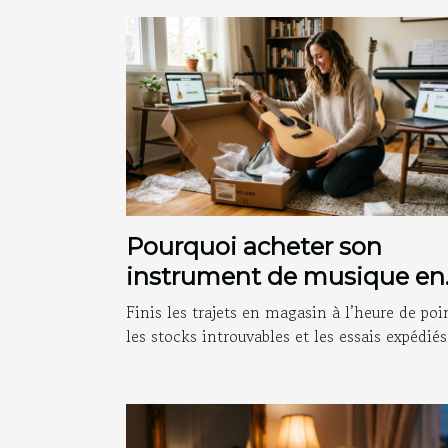
Pourquoi acheter son
instrument de musique en
ligne change vraiment la
Finis les trajets en magasin à l’heure de poi
donne
les stocks introuvables et les essais expédiés.