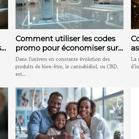
Comment utiliser les codes
C
s
promo pour économiser sur
as
les produits CBD en 2025
pe
Dans l'univers en constante évolution des
La 
so
produits de bien-être, le cannabidiol, ou CBD,
d'i
est...