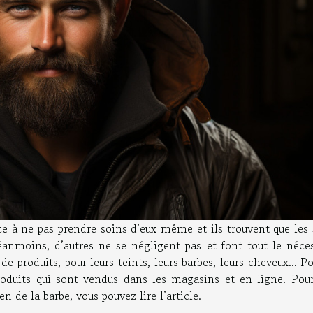
 à ne pas prendre soins d’eux même et ils trouvent que les 
anmoins, d’autres ne se négligent pas et font tout le néces
de produits, pour leurs teints, leurs barbes, leurs cheveux... P
produits qui sont vendus dans les magasins et en ligne. Pour
en de la barbe, vous pouvez lire l’article.