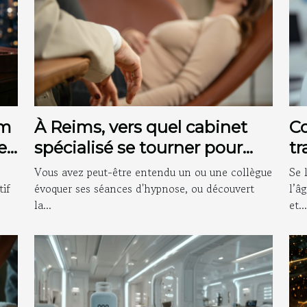
um
À Reims, vers quel cabinet
Co
es
spécialisé se tourner pour
tr
des séances d'hypnose ?
l'
Vous avez peut-être entendu un ou une collègue
Se 
tif
évoquer ses séances d'hypnose, ou découvert
l’â
la...
et...