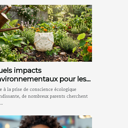
uels impacts
nvironnementaux pour les
uches bio abonnées ?
e à la prise de conscience écologique
ndissante, de nombreux parents cherchent
..